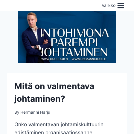
Skip
Valikko
to
content
Mitä on valmentava
johtaminen?
By
Hermanni Harju
Onko valmentavan johtamiskulttuurin
edistäminen organisaatiossanne