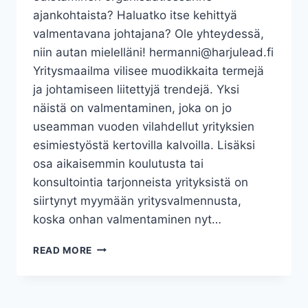
ajankohtaista? Haluatko itse kehittyä
valmentavana johtajana? Ole yhteydessä,
niin autan mielelläni! hermanni@harjulead.fi
Yritysmaailma vilisee muodikkaita termejä
ja johtamiseen liitettyjä trendejä. Yksi
näistä on valmentaminen, joka on jo
useamman vuoden vilahdellut yrityksien
esimiestyöstä kertovilla kalvoilla. Lisäksi
osa aikaisemmin koulutusta tai
konsultointia tarjonneista yrityksistä on
siirtynyt myymään yritysvalmennusta,
koska onhan valmentaminen nyt…
MITÄ
READ MORE
ON
VALMENTAVA
JOHTAMINEN?