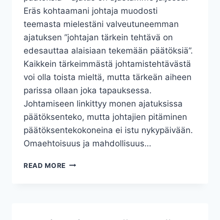
Eräs kohtaamani johtaja muodosti
teemasta mielestäni valveutuneemman
ajatuksen ”johtajan tärkein tehtävä on
edesauttaa alaisiaan tekemään päätöksiä”.
Kaikkein tärkeimmästä johtamistehtävästä
voi olla toista mieltä, mutta tärkeän aiheen
parissa ollaan joka tapauksessa.
Johtamiseen linkittyy monen ajatuksissa
päätöksenteko, mutta johtajien pitäminen
päätöksentekokoneina ei istu nykypäivään.
Omaehtoisuus ja mahdollisuus…
PÄÄTTÄÄKÖ
READ MORE
JOHTAJA
AINA
ITSE?