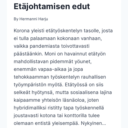
Etäjohtamisen edut
By
Hermanni Harju
Korona yleisti etätyöskentelyn tasolle, josta
ei tulla palaamaan kokonaan vanhaan,
vaikka pandemiasta toivottavasti
päästäänkin. Moni on havainnut etätyön
mahdollistavan pidemmät yöunet,
enemmän vapaa-aikaa ja jopa
tehokkaamman työskentelyn rauhallisen
työympäristön myötä. Etätyössä on siis
selkeät hyötynsä, mutta sosiaalisena lajina
kaipaamme yhteisön läsnäoloa, joten
hybridimalliksi ristitty tapa työskennellä
joustavasti kotona tai konttorilla tulee
olemaan entistä yleisempää. Nykyinen…