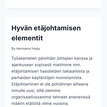
KUULUVAT
TYÖELÄMÄÄN
Hyvän etäjohtamisen
elementit
By
Hermanni Harju
Työskentelen päivittäin johtajien kanssa ja
ajankuvaan sopivasti mietimme mm.
etäjohtamisen haasteiden taklaamista ja
parhaiden käytäntöjen monistamista.
Etäjohtaminen ei ole pohdinnan aiheena
minulle uusi, sillä olemme
organisaatiossamme tehneet enenevissä
määrin etätöitä viime vuosina.