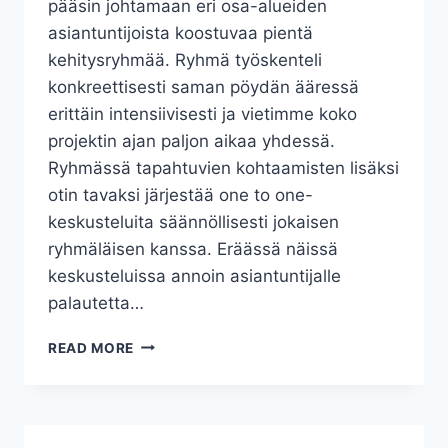
pääsin johtamaan eri osa-alueiden
asiantuntijoista koostuvaa pientä
kehitysryhmää. Ryhmä työskenteli
konkreettisesti saman pöydän ääressä
erittäin intensiivisesti ja vietimme koko
projektin ajan paljon aikaa yhdessä.
Ryhmässä tapahtuvien kohtaamisten lisäksi
otin tavaksi järjestää one to one-
keskusteluita säännöllisesti jokaisen
ryhmäläisen kanssa. Eräässä näissä
keskusteluissa annoin asiantuntijalle
palautetta…
KEHU
READ MORE
KOLLEGAA!