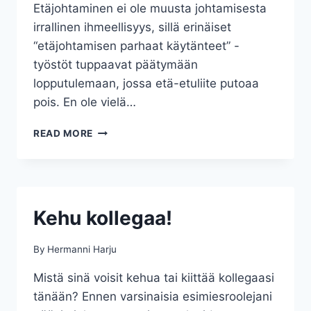
Etäjohtaminen ei ole muusta johtamisesta
irrallinen ihmeellisyys, sillä erinäiset
“etäjohtamisen parhaat käytänteet” -
työstöt tuppaavat päätymään
lopputulemaan, jossa etä-etuliite putoaa
pois. En ole vielä…
HYVÄN
READ MORE
ETÄJOHTAMISEN
ELEMENTIT
Kehu kollegaa!
By
Hermanni Harju
Mistä sinä voisit kehua tai kiittää kollegaasi
tänään? Ennen varsinaisia esimiesroolejani