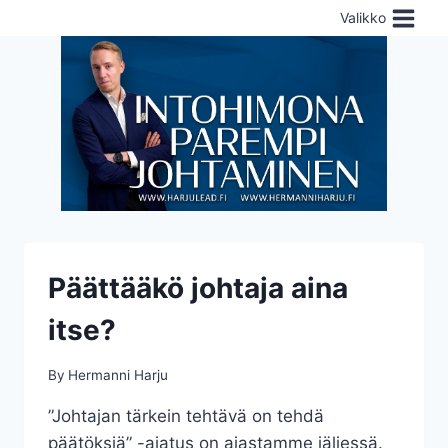
Skip
Valikko
to
content
Päättääkö johtaja aina
itse?
By
Hermanni Harju
”Johtajan tärkein tehtävä on tehdä
päätöksiä” -ajatus on ajastamme jäljessä.