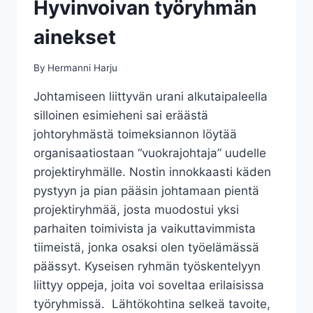
Hyvinvoivan työryhmän
ainekset
By
Hermanni Harju
Johtamiseen liittyvän urani alkutaipaleella
silloinen esimieheni sai eräästä
johtoryhmästä toimeksiannon löytää
organisaatiostaan “vuokrajohtaja” uudelle
projektiryhmälle. Nostin innokkaasti käden
pystyyn ja pian pääsin johtamaan pientä
projektiryhmää, josta muodostui yksi
parhaiten toimivista ja vaikuttavimmista
tiimeistä, jonka osaksi olen työelämässä
päässyt. Kyseisen ryhmän työskentelyyn
liittyy oppeja, joita voi soveltaa erilaisissa
työryhmissä. Lähtökohtina selkeä tavoite,