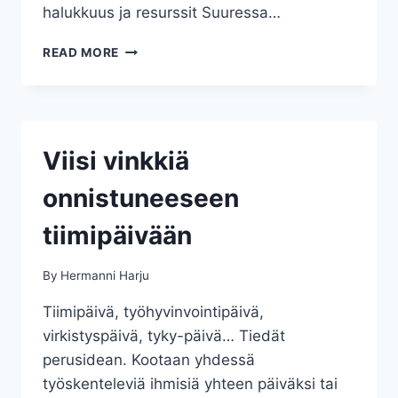
halukkuus ja resurssit Suuressa…
HYVINVOIVAN
READ MORE
TYÖRYHMÄN
AINEKSET
Viisi vinkkiä
onnistuneeseen
tiimipäivään
By
Hermanni Harju
Tiimipäivä, työhyvinvointipäivä,
virkistyspäivä, tyky-päivä… Tiedät
perusidean. Kootaan yhdessä
työskenteleviä ihmisiä yhteen päiväksi tai