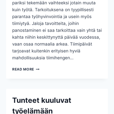
pariksi tekemään vaihteeksi jotain muuta
kuin työtä. Tarkoituksena on tyypillisesti
parantaa työhyvinvointia ja usein myös
tiimiytyä. Jaloja tavoitteita, joihin
panostaminen ei saa tarkoittaa vain yhtä tai
kahta niihin keskittynyttä päivää vuodessa,
vaan osaa normaalia arkea. Tiimipäivät
tarjoavat kuitenkin erityisen hyviä
mahdollisuuksia tiimihengen…
VIISI
READ MORE
VINKKIÄ
ONNISTUNEESEEN
TIIMIPÄIVÄÄN
Tunteet kuuluvat
työelämään